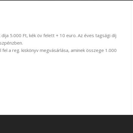
 díja 5.000 Ft, kék öv felett + 10 euro. Az éves tagsági díj
észpénzben.
ül fel a reg. kiskönyv megvásárlása, aminek összege 1.000